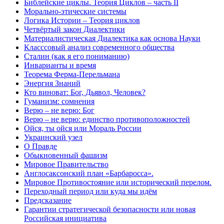
Библейские циклы. Теория Циклов – часть II
Морально-этические системы
Логика Истории – Теория циклов
Четвёртый закон Диалектики
Материалистическая Диалектика как основа Науки
Класссовый анализ современного общества
Сталин (как я его пониманию)
Инварианты и время
Теорема Ферма-Перельмана
Энергия Знаний
Кто виноват: Бог, Дьявол, Человек?
Гуманизм: сомнения
Верю – не верю: Бог
Верю – не верю: единство противоположностей
Ойся, ты ойся или Мораль России
Украинский узел
О Правде
Обыкновенный фашизм
Мировое Правительство
Англосаксонский план «Барбаросса».
Мировое Противостояние или исторический перелом.
Переходный период или куда мы идём
Предсказание
Гарантии стратегической безопасности или новая
Российская инициатива