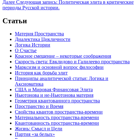
Далее
Следующая запись:
Политическая элита в критические
периоды Русской истории.
Статьи
Материя Пространства
Диалектика Цикличности
Логика Истории
О Счастье
Красное смещение – некоторые соображения
Скорость света: Евклидово и Галилеево пространства
Марксизм и основной вопрос философии
История как борьба элит
Принципы аналитической статьи: Логика и
Аксиоматика
США и Мировая Финансовая Элита
Ньютонова и не-Ньютонова материя
Геометрия квантованного пространства
Пространство и Время
Свойства квантов пространства-времени
Материальность пространства-времени
Квантованность пространства-времени
Жизнь: Смысл и Цели
Партия «за белых»