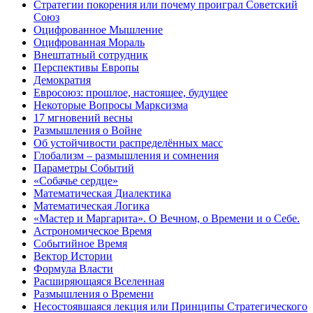
Стратегии покорения или почему проиграл Советский
Союз
Оцифрованное Мышление
Оцифрованная Мораль
Внештатный сотрудник
Перспективы Европы
Демократия
Евросоюз: прошлое, настоящее, будущее
Некоторые Вопросы Марксизма
17 мгновений весны
Размышления о Войне
Об устойчивости распределённых масс
Глобализм – размышления и сомнения
Параметры Событий
«Собачье сердце»
Математическая Диалектика
Математическая Логика
«Мастер и Маргарита». О Вечном, о Времени и о Себе.
Астрономическое Время
Событийное Время
Вектор Истории
Формула Власти
Расширяющаяся Вселенная
Размышления о Времени
Несостоявшаяся лекция или Принципы Стратегического