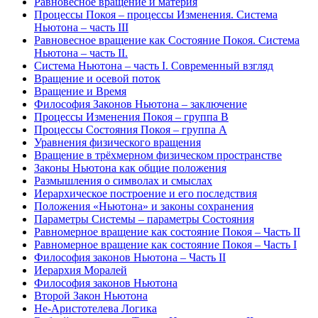
Равновесное вращение и материя
Процессы Покоя – процессы Изменения. Система
Ньютона – часть III
Равновесное вращение как Состояние Покоя. Система
Ньютона – часть II.
Система Ньютона – часть I. Современный взгляд
Вращение и осевой поток
Вращение и Время
Философия Законов Ньютона – заключение
Процессы Изменения Покоя – группа В
Процессы Состояния Покоя – группа А
Уравнения физического вращения
Вращение в трёхмерном физическом пространстве
Законы Ньютона как общие положения
Размышления о символах и смыслах
Иерархическое построение и его последствия
Положения «Ньютона» и законы сохранения
Параметры Системы – параметры Состояния
Равномерное вращение как состояние Покоя – Часть II
Равномерное вращение как состояние Покоя – Часть I
Философия законов Ньютона – Часть II
Иерархия Моралей
Философия законов Ньютона
Второй Закон Ньютона
Не-Аристотелева Логика