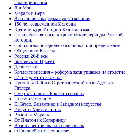
Планириования
Я и Моё
Мораль и Вера
Экспансия как форма существования
150 лет современной Истории
Краткий курс Истории Капитализма
Политическая элита в критические периоды Русской
истории.
Социализм: историческая ошибка или предвидение
Общество и Классы
Россия: 20-й век
Британский Проект
Дело Чести
Коллективизация – реформа затянувшаяся на столетие.
37-й год. Что это было?
Причины Войны: Стратегический план Адольфа
Гитлера
Смерть Сталина. Борьба за власть.
Письмо Историку
El Greco. Византиец в Западном искусстве
Иисус и Христианство
Власть и Мораль
От Платона к Копернику
Власть: вертикаль или горизональ
О Европейских Ценностях